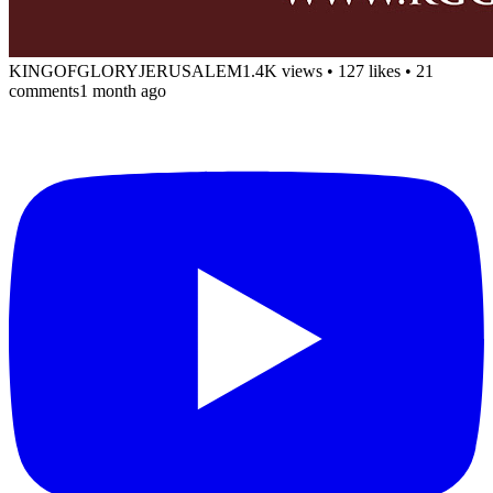
KINGOFGLORYJERUSALEM
1.4K views
•
127 likes
•
21
comments
1 month ago