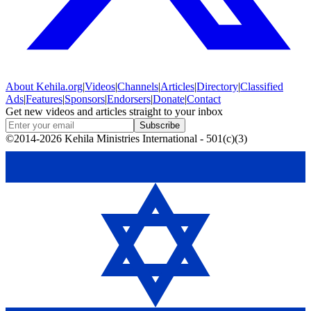
About
Kehila.org
|
Videos
|
Channels
|
Articles
|
Directory
|
Classified
Ads
|
Features
|
Sponsors
|
Endorsers
|
Donate
|
Contact
Get new videos and articles straight to your inbox
Subscribe
©2014-2026 Kehila Ministries International - 501(c)(3)