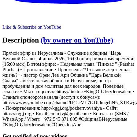
Like & Subscribe on YouTube
Description
(by owner on YouTube)
Прямой эфир из Иерусалима • Служение общины "Царь
Великой Славы" 4 июля 2026, 16:00 по израильскому времени
(16:00 мск) В этом эфире: • Недельная глава "Пинхас " (Parshat
Pinchas) • Прославление • Проповедь: "Что такое жертвенная
жизнь?" - пастор Орен Лев Ари Община "Царь Великой
Славы" - мессианская община в Иерусалиме, центр
пробуждения и дом молитвы для всех народов. Полезные
ссылки: • Мы в соцсетях: https://linktr.ee/KingOfGloryJerusalem •
Станьте спонсором канала (доступ к бонусам):
https://www.youtube.com/channel/UCJcVL7GDldmgebN5_STRwgw
• Пожертвования: http://kggj.org/pozhertvovaniya • Сайт:
https://kggj.org • Email:
cmtn.tv@gmail.com
• Контакты (SMS /
WhatsApp / Viber): +972 545 371 805 #ОбщинаВИерусалиме
#KingOfGloryJerusalem #ОренЛевАри
Get notified of new videos