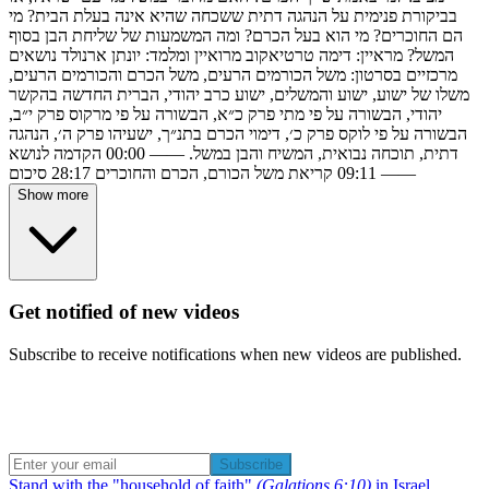
בביקורת פנימית על הנהגה דתית ששכחה שהיא אינה בעלת הבית? מי
הם החוכרים? מי הוא בעל הכרם? ומה המשמעות של שליחת הבן בסוף
המשל? מראיין: דימה טרטיאקוב מרואיין ומלמד: יונתן ארנולד נושאים
מרכזיים בסרטון: משל הכורמים הרעים, משל הכרם והכורמים הרעים,
משלו של ישוע, ישוע והמשלים, ישוע כרב יהודי, הברית החדשה בהקשר
יהודי, הבשורה על פי מתי פרק כ״א, הבשורה על פי מרקוס פרק י״ב,
הבשורה על פי לוקס פרק כ׳, דימוי הכרם בתנ״ך, ישעיהו פרק ה׳, הנהגה
דתית, תוכחה נבואית, המשיח והבן במשל. —— 00:00 הקדמה לנושא
09:11 קריאת משל הכורם, הכרם והחוכרים 28:17 סיכום ——
Show more
Get notified of new videos
Subscribe to receive notifications when new videos are published.
Subscribe
Stand with the "household of faith"
(Galations 6:10)
in Israel