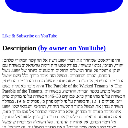
Like & Subscribe on YouTube
Description
(by owner on YouTube)
זהו פודקאסט שמחזיר את דברי ישוע (ישו) אל ההקשר המקורי שלהם:
יהודי, תנ״כי, נבואי ומשיחי. בפודקאסט הזה דימה טרטיאקוב משוחח עם
יונתן ארנולד על אחד המשלים החזקים והטעונים ביותר של ישוע: משל
הכורם, הכרם והחוכרים. המשל הזה מוכר בדרך כלל בשם ״משל
הכורמים הרעים״, או בצורה מלאה יותר: ״משל הכרם והכורמים הרעים״,
והוא מוכר באנגלית בשם The Parable of the Wicked Tenants או The
Parable of the Tenants. המשל מופיע בספר הברית החדשה, בבשורות:
הבשורה על פי מתי פרק כ״א, פסוקים 33–46; הבשורה על פי מרקוס פרק
י״ב, פסוקים 1–12; והבשורה על פי לוקס פרק כ׳, פסוקים 9–19. במהלך
השיחה נבחן את המשל בתוך ההקשר היהודי, התנ״כי והנבואי שלו. ישוע
אינו מדבר כאדם זר מבחוץ, אלא כרב יהודי המדבר אל עמו מתוך כאב,
אהבה ותוכחה נבואית. כדי להבין את דבריו נכון, צריך לחזור אל התנ״ך,
אל דימוי הכרם, אל אחריות ההנהגה, ואל השאלה המרכזית שהמשל
מציב: למי באמת שייך הכרם? האם מדובר במשל נגד עם ישראל, או