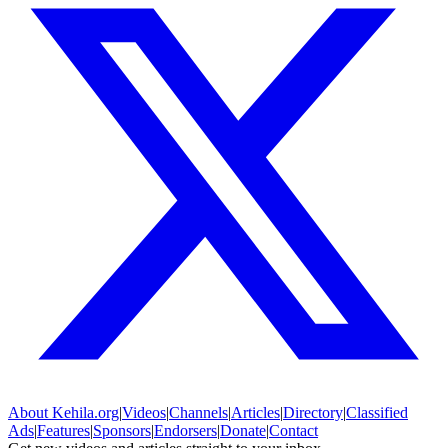
About
Kehila.org
|
Videos
|
Channels
|
Articles
|
Directory
|
Classified
Ads
|
Features
|
Sponsors
|
Endorsers
|
Donate
|
Contact