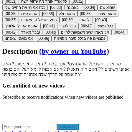
]
00:32
[
כל אחד אומר מה שהוא רוצה
]
00:31
[
שהוא שם
]
00:34
[
באמונה
]
00:33
[
ככה אני חי את החיים שלי
שהוא מעורב
]
00:36
[
שהוא חלק
]
00:36
[
שהוא קיים
]
00:35
[
]
00:40
[
ה׳ אחד
]
00:39
[
שמע ישראל ה׳ אלוהינו
]
00:37
[
בכל נפשך
]
00:42
[
בכל לבבך
]
00:41
[
ואהבת את ה׳ אלוהיך
]
00:44
[
אני מאמין שיש משמעות לחיים
]
00:43
[
ובכל מאודך
]
00:42
[
נמצאים פה בגלל סיבה מסויימת
]
00:46
[
אני מאמין שאנחנו
Description
(by owner on YouTube)
מה אתם חושבים? יש אלוהים? אם כן מיהו? האם הוא מעורב? האם
אנחנו חשובים לו? האם הוא דואג לנו? האם אכפת לו מאיתנו? ואם כן מה
זה אומר על הדרך שבה אנחנו חיים את חיינו?
Get notified of new videos
Subscribe to receive notifications when new videos are published.
Subscribe