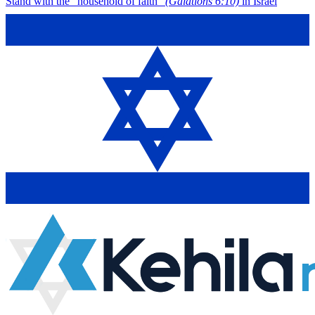
Stand with the "household of faith"
(Galations 6:10)
in Israel