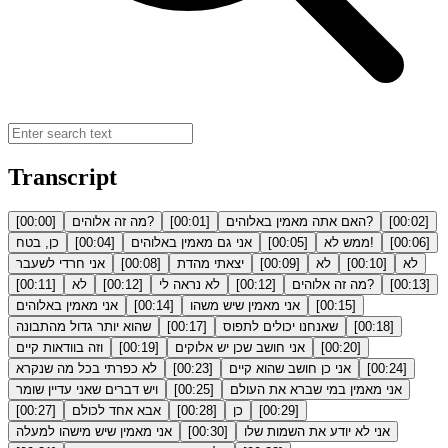
Transcript
]
00:02
[
האם אתה מאמין באלוהים?
]
00:01
[
מה זה אלוהים?
]
00:00
[
]
00:06
[
ממש לא!
]
00:05
[
אני גם מאמין באלוהים
]
00:04
[
כן, בטח
לא
]
00:10
[
לא
]
00:09
[
יצאתי מהדת
]
00:08
[
אני חרדי לשעבר
]
00:13
[
מה זה אלוהים?
]
00:12
[
לא נראה לי
]
00:12
[
לא
]
00:11
[
]
00:15
[
אני מאמין שיש משהו
]
00:14
[
אני מאמין באלוהים
]
00:18
[
שאנחנו יכולים לתפוס
]
00:17
[
שהוא יותר גדול מהתבונה
]
00:20
[
אני חושב שכן יש אלוקים
]
00:19
[
וזה בוודאות קיים
]
00:24
[
אני כן חושב שהוא קיים
]
00:23
[
לא כפרתי בכל מה שנקרא
אני מאמין במי שברא את העולם
]
00:25
[
ויש דברים שאני עדיין שומר
]
00:29
[
כן
]
00:28
[
אבא אחד לכולם
]
00:27
[
אני לא יודע את השמות שלו
]
00:30
[
אני מאמין שיש מישהו למעלה